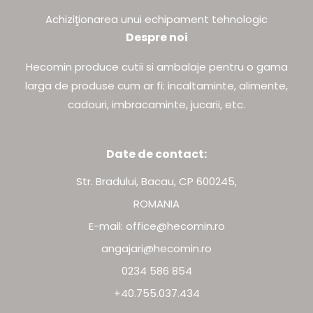
Achiziţionarea unui echipament tehnologic
Despre noi
Hecomin produce cutii si ambalaje pentru o gama
larga de produse cum ar fi: incaltaminte, alimente,
cadouri, imbracaminte, jucarii, etc.
Date de contact:
Str. Bradului, Bacau, CP 600245,
ROMANIA
E-mail: office@hecomin.ro
angajari@hecomin.ro
0234 586 854
+40.755.037.434