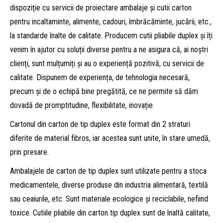
dispoziție cu servicii de proiectare ambalaje și cutii carton
pentru
i
nc
a
l
ta
minte
, alimente, cadouri, îmbrăcăminte, jucării, etc.,
la standarde înalte de calitate. Producem cutii pliabile duplex și îți
venim în ajutor cu soluții diverse pentru a ne asigura că, ai noștri
clienți, sunt mulțumiți și au o experiență pozitivă, cu servicii de
calitate. Dispunem de experiența, de tehnologia necesară,
precum și de o echipă bine pregătită, ce ne permite să dăm
dovadă de promptitudine, flexibilitate, inovație.
Cartonul din carton de tip duplex este format din 2 straturi
diferite de material fibros, iar acestea sunt unite, în stare umedă,
prin presare.
Ambalajele de carton de tip duplex
sunt utilizate pentru a stoca
medicamentele, diverse produse din industria alimentară, textilă
sau ceaiurile, etc. Sunt materiale ecologice și reciclabile, nefiind
toxice. Cutiile pliabile din carton tip duplex sunt de înaltă calitate,