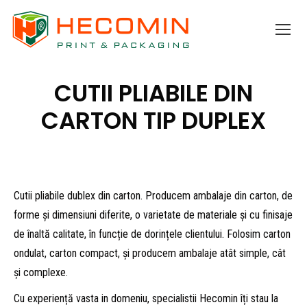
CUTII PLIABILE DIN
CARTON TIP DUPLEX
Cutii pliabile dublex din carton. Producem ambalaje din carton, de
forme și dimensiuni diferite, o varietate de materiale și cu finisaje
de înaltă calitate, în funcție de dorințele clientului. Folosim carton
ondulat, carton compact, și producem ambalaje atât simple, cât
și complexe.
Cu experiență vast
a
i
n domeniu,
speciali
s
tii
Hecomin îți stau la