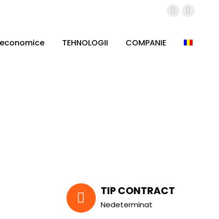
Facebook
YouTub
page
page
opens
opens
 economice
TEHNOLOGII
COMPANIE
in
in
new
new
window
window
TIP CONTRACT
Nedeterminat