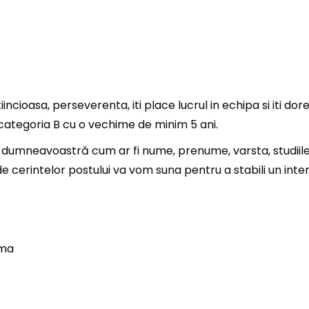
ncioasa, perseverenta, iti place lucrul in echipa si iti do
tegoria B cu o vechime de minim 5 ani.
 dumneavoastră cum ar fi nume, prenume, varsta, studiile f
 cerintelor postului va vom suna pentru a stabili un inter
ima