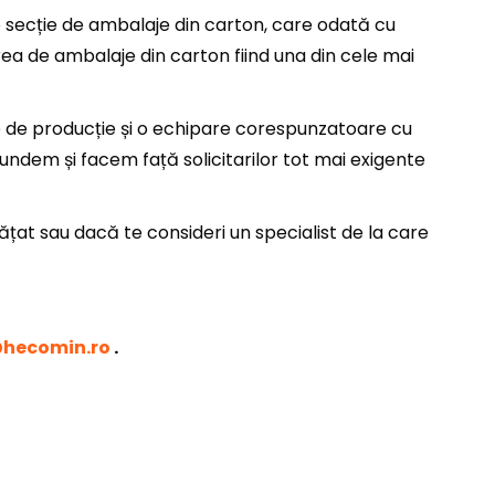
 o secție de ambalaje din carton, care odată cu
rea de ambalaje din carton fiind una din cele mai
e de producție și o echipare corespunzatoare cu
undem și facem față solicitarilor tot mai exigente
ățat sau dacă te consideri un specialist de la care
hecomin.ro
.