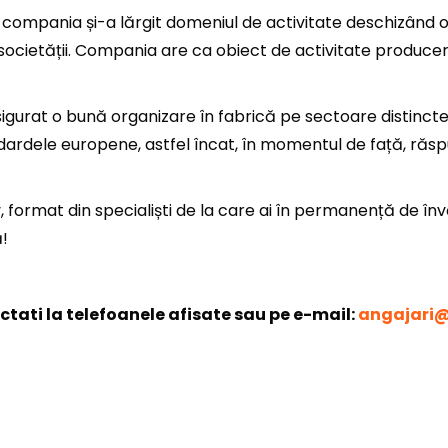
01, compania și-a lărgit domeniul de activitate deschizând
 societății. Compania are ca obiect de activitate produce
sigurat o bună organizare în fabrică pe sectoare distinct
dardele europene, astfel încat, în momentul de față, răsp
, format din specialiști de la care ai în permanență de înv
!
tati la telefoanele afisate sau pe e-mail:
angajari@