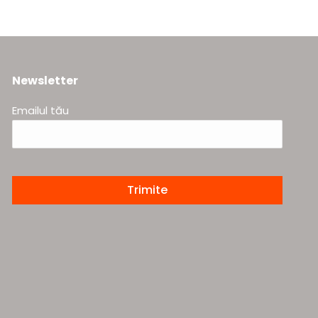
Newsletter
Emailul tău
Please
leave
this
field
empty.