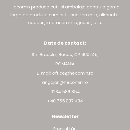
Hecomin produce cutii si ambalaje pentru o gama
larga de produse cum ar fi: incaltaminte, alimente,
cadouri, imbracaminte, jucarii, etc.
Date de contact:
Str. Bradului, Bacau, CP 600245,
ROMANIA
E-mail: office@hecomin.ro
angajari@hecomin.ro
0234 586 854
+40.755.037.434
Newsletter
Emailul tău